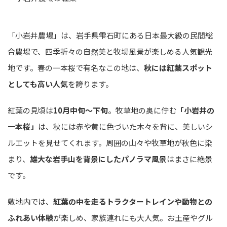
「小岩井農場」は、岩手県雫石町にある日本最大級の民間総
合農場で、四季折々の自然美と牧場風景が楽しめる人気観光
地です。春の一本桜で有名なこの地は、
秋には紅葉スポット
としても高い人気
を誇ります。
紅葉の見頃は
10月中旬〜下旬
。牧草地の奥に佇む
「小岩井の
一本桜」
は、秋には赤や黄に色づいた木々を背に、美しいシ
ルエットを見せてくれます。周囲の山々や牧草地が秋色に染
まり、
雄大な岩手山を背景にしたパノラマ風景
はまさに絶景
です。
敷地内では、
紅葉の中を走るトラクタートレインや動物との
ふれあい体験
が楽しめ、家族連れにも大人気。お土産やグル