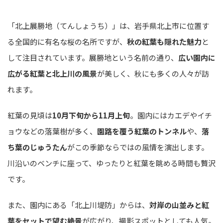
「北上展勝地（てんしょうち）」は、岩手県北上市に位置す
る全国的に有名な桜の名所ですが、
秋の紅葉も隠れた魅力
と
して注目されています。展勝地という名前の通り、
広い園内に
広がる紅葉と北上川の風景
が美しく、秋にも多くの人々が訪
れます。
紅葉の見頃は
10月下旬から11月上旬
。園内にはカエデやイチ
ョウなどの落葉樹が多く、
園路を覆う紅葉のトンネル
や、
落
ち葉のじゅうたん
がこの季節ならではの風情を演出します。
川沿いのベンチに座って、ゆったりと紅葉を眺める時間も贅沢
です。
また、園内にある「北上川堤防」からは、
対岸の山並みと紅
葉をセットで望む絶景
が広がり、撮影スポットとしても人気。