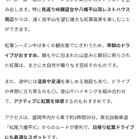
み出します。特に
見返り峠展望台や八幡平山頂レストハウス
周辺
からは、遠く岩手山を望む雄大な紅葉風景を楽しむこと
ができます。
紅葉シーズン中は多くの観光客でにぎわうため、
早朝のドラ
イブがおすすめ
。朝もやに包まれた山並みと朝日に照らされ
た紅葉は、まさに大自然が織りなす芸術そのものです。
また、途中には
温泉や足湯
を楽しめる施設もあり、ドライブ
の休憩に立ち寄るのも◎。登山やハイキングを組み合わせ
て、
アクティブに紅葉を体感
するのもおすすめです。
アクセスは、盛岡市内から車で約1時間30分。東北自動車道
「松尾八幡平IC」からのルートが便利で、
日帰り紅葉ドライブ
にも最適なスポット
です。