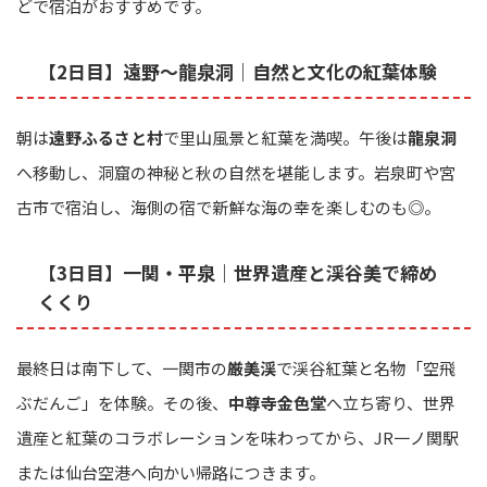
どで宿泊がおすすめです。
【2日目】遠野～龍泉洞｜自然と文化の紅葉体験
朝は
遠野ふるさと村
で里山風景と紅葉を満喫。午後は
龍泉洞
へ移動し、洞窟の神秘と秋の自然を堪能します。岩泉町や宮
古市で宿泊し、海側の宿で新鮮な海の幸を楽しむのも◎。
【3日目】一関・平泉｜世界遺産と渓谷美で締め
くくり
最終日は南下して、一関市の
厳美渓
で渓谷紅葉と名物「空飛
ぶだんご」を体験。その後、
中尊寺金色堂
へ立ち寄り、世界
遺産と紅葉のコラボレーションを味わってから、JR一ノ関駅
または仙台空港へ向かい帰路につきます。