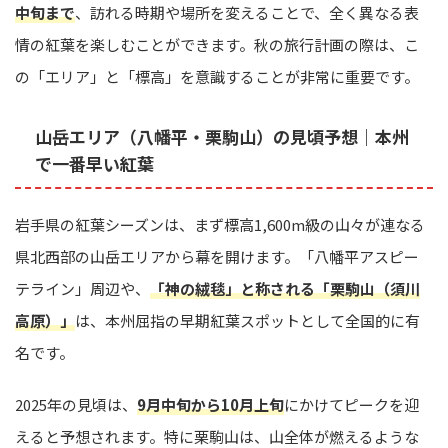
中旬まで
、訪れる時期や場所を変えることで、全く異なる表
情の紅葉を楽しむことができます。秋の旅行計画の際は、こ
の「エリア」と「標高」を意識することが非常に重要です。
山岳エリア（八幡平・栗駒山）の見頃予想｜本州
で一番早い紅葉
岩手県の紅葉シーズンは、まず標高1,600m級の山々が連なる
県北西部の山岳エリアから幕を開けます。「八幡平アスピー
テライン」周辺や、
「神の絨毯」と称される「栗駒山（須川
高原）」
は、本州屈指の早期紅葉スポットとして全国的に有
名です。
2025年の見頃は、
9月中旬から10月上旬
にかけてピークを迎
えると予想されます。特に栗駒山は、山全体が燃えるような