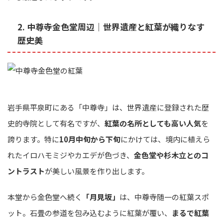
2. 中尊寺金色堂周辺｜世界遺産と紅葉が織りなす
歴史美
岩手県平泉町にある「中尊寺」は、世界遺産に登録された歴
史的寺院として有名ですが、
紅葉の名所としても高い人気
を
誇ります。特に
10月中旬から下旬
にかけては、境内に植えら
れたイロハモミジやカエデが色づき、
金色堂や杉木立とのコ
ントラスト
が美しい風景を作り出します。
本堂から金色堂へ続く
「月見坂」
は、中尊寺随一の紅葉スポ
ット。石畳の参道を包み込むように紅葉が覆い、
まるで紅葉