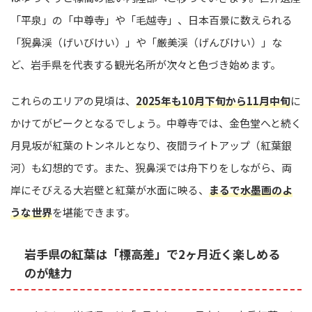
「平泉」の「中尊寺」や「毛越寺」、日本百景に数えられる
「猊鼻渓（げいびけい）」や「厳美渓（げんびけい）」な
ど、岩手県を代表する観光名所が次々と色づき始めます。
これらのエリアの見頃は、
2025年も10月下旬から11月中旬
に
かけてがピークとなるでしょう。中尊寺では、金色堂へと続く
月見坂が紅葉のトンネルとなり、夜間ライトアップ（紅葉銀
河）も幻想的です。また、猊鼻渓では舟下りをしながら、両
岸にそびえる大岩壁と紅葉が水面に映る、
まるで水墨画のよ
うな世界
を堪能できます。
岩手県の紅葉は「標高差」で2ヶ月近く楽しめる
のが魅力