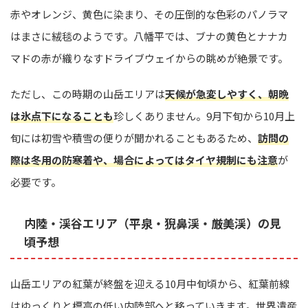
赤やオレンジ、黄色に染まり、その圧倒的な色彩のパノラマ
はまさに絨毯のようです。八幡平では、ブナの黄色とナナカ
マドの赤が織りなすドライブウェイからの眺めが絶景です。
ただし、この時期の山岳エリアは
天候が急変しやすく、朝晩
は氷点下になることも
珍しくありません。9月下旬から10月上
旬には初雪や積雪の便りが聞かれることもあるため、
訪問の
際は冬用の防寒着や、場合によってはタイヤ規制にも注意
が
必要です。
内陸・渓谷エリア（平泉・猊鼻渓・厳美渓）の見
頃予想
山岳エリアの紅葉が終盤を迎える10月中旬頃から、紅葉前線
はゆっくりと標高の低い内陸部へと移っていきます。世界遺産