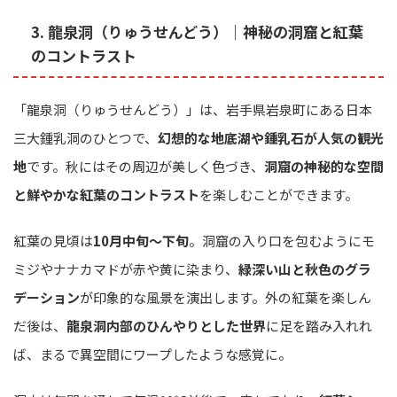
3. 龍泉洞（りゅうせんどう）｜神秘の洞窟と紅葉
のコントラスト
「龍泉洞（りゅうせんどう）」は、岩手県岩泉町にある日本
三大鍾乳洞のひとつで、
幻想的な地底湖や鍾乳石が人気の観光
地
です。秋にはその周辺が美しく色づき、
洞窟の神秘的な空間
と鮮やかな紅葉のコントラスト
を楽しむことができます。
紅葉の見頃は
10月中旬〜下旬
。洞窟の入り口を包むようにモ
ミジやナナカマドが赤や黄に染まり、
緑深い山と秋色のグラ
デーション
が印象的な風景を演出します。外の紅葉を楽しん
だ後は、
龍泉洞内部のひんやりとした世界
に足を踏み入れれ
ば、まるで異空間にワープしたような感覚に。