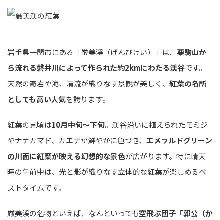
岩手県一関市にある「厳美渓（げんびけい）」は、
栗駒山か
ら流れる磐井川によって作られた約2kmにわたる渓谷
です。
天然の奇岩や滝、清流が織りなす景観が美しく、
紅葉の名所
としても高い人気
を誇ります。
紅葉の見頃は
10月中旬〜下旬
。渓谷沿いに植えられたモミジ
やナナカマド、カエデが鮮やかに色づき、
エメラルドグリーン
の川面に紅葉が映える幻想的な景色
が広がります。特に晴天
時の午前中は、光と影が織りなす立体的な紅葉が楽しめるベ
ストタイムです。
厳美渓の名物といえば、なんといっても
空飛ぶ団子「郭公（か