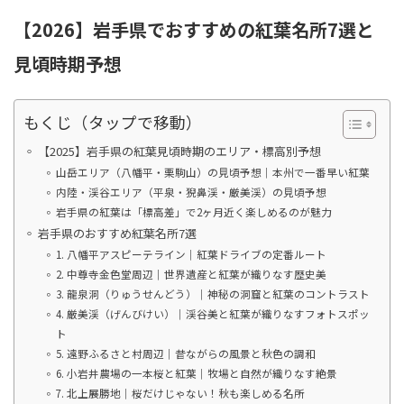
【2026】岩手県でおすすめの紅葉名所7選と
見頃時期予想
もくじ（タップで移動）
【2025】岩手県の紅葉見頃時期のエリア・標高別予想
山岳エリア（八幡平・栗駒山）の見頃予想｜本州で一番早い紅葉
内陸・渓谷エリア（平泉・猊鼻渓・厳美渓）の見頃予想
岩手県の紅葉は「標高差」で2ヶ月近く楽しめるのが魅力
岩手県のおすすめ紅葉名所7選
1. 八幡平アスピーテライン｜紅葉ドライブの定番ルート
2. 中尊寺金色堂周辺｜世界遺産と紅葉が織りなす歴史美
3. 龍泉洞（りゅうせんどう）｜神秘の洞窟と紅葉のコントラスト
4. 厳美渓（げんびけい）｜渓谷美と紅葉が織りなすフォトスポッ
ト
5. 遠野ふるさと村周辺｜昔ながらの風景と秋色の調和
6. 小岩井農場の一本桜と紅葉｜牧場と自然が織りなす絶景
7. 北上展勝地｜桜だけじゃない！秋も楽しめる名所