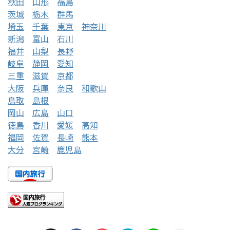
秋田
山形
福島
茨城
栃木
群馬
埼玉
千葉
東京
神奈川
新潟
富山
石川
福井
山梨
長野
岐阜
静岡
愛知
三重
滋賀
京都
大阪
兵庫
奈良
和歌山
鳥取
島根
岡山
広島
山口
徳島
香川
愛媛
高知
福岡
佐賀
長崎
熊本
大分
宮崎
鹿児島