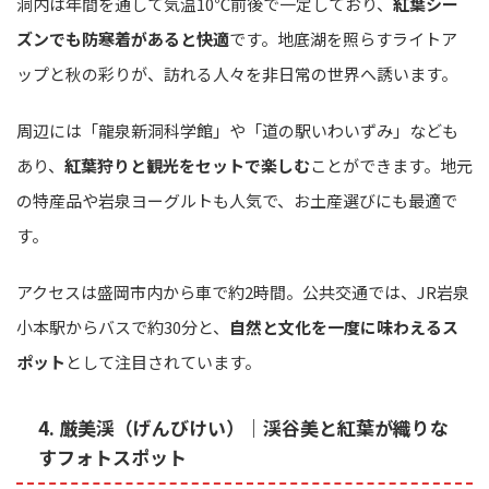
洞内は年間を通して気温10℃前後で一定しており、
紅葉シー
ズンでも防寒着があると快適
です。地底湖を照らすライトア
ップと秋の彩りが、訪れる人々を非日常の世界へ誘います。
周辺には「龍泉新洞科学館」や「道の駅いわいずみ」なども
あり、
紅葉狩りと観光をセットで楽しむ
ことができます。地元
の特産品や岩泉ヨーグルトも人気で、お土産選びにも最適で
す。
アクセスは盛岡市内から車で約2時間。公共交通では、JR岩泉
小本駅からバスで約30分と、
自然と文化を一度に味わえるス
ポット
として注目されています。
4. 厳美渓（げんびけい）｜渓谷美と紅葉が織りな
すフォトスポット