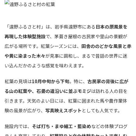
「遠野ふるさと村」は、岩手県遠野市にある
日本の原風景を
再現した体験型施設
で、茅葺き屋根の古民家や里山の景観が
広がる場所です。紅葉シーズンには、
田舎ののどかな風景と赤
や黄に染まった木々
が見事に調和し、まるで昔話の世界に迷
い込んだかのような感覚を味わえます。
紅葉の見頃は
10月中旬から下旬
。特に、
古民家の背後に広が
る山の紅葉や、石畳の道沿いに並ぶモミジ
は訪れる人の目を
引きます。天気のよい日には、紅葉に囲まれた馬や農作業体
験の風景が広がり、
写真映えスポット
としても人気です。
施設内では、
そば打ち・まゆ細工・藍染め
などの体験プログ
ラムも充実しており、
紅葉狩りと文化体験をセットで楽しむ