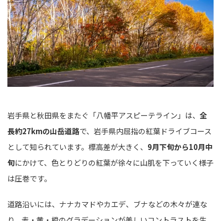
岩手県と秋田県をまたぐ「八幡平アスピーテライン」は、
全
長約27kmの山岳道路
で、岩手県内屈指の紅葉ドライブコース
として知られています。標高差が大きく、
9月下旬から10月中
旬
にかけて、色とりどりの紅葉が徐々に山肌を下っていく様子
は圧巻です。
道路沿いには、ナナカマドやカエデ、ブナなどの木々が連な
り、赤・黄・橙のグラデーションが美しいコントラストを生