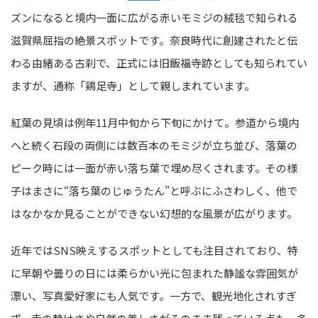
ズンになると境内一面に広がる赤いモミジの絨毯で知られる
滋賀県屈指の絶景スポットです。奈良時代に創建されたと伝
わる由緒ある古刹で、正式には旧飯福寺跡としても知られてい
ますが、通称「鶏足寺」として親しまれています。
紅葉の見頃は例年11月中旬から下旬にかけて。参道から境内
へと続く石段の両側には数百本のモミジが立ち並び、落葉の
ピーク時には一面が赤い落ち葉で埋め尽くされます。その様
子はまさに“落ち葉のじゅうたん”と呼ぶにふさわしく、他で
はなかなか見ることができない幻想的な風景が広がります。
近年ではSNS映えするスポットとしても注目されており、特
に早朝や曇りの日には柔らかい光に包まれた静謐な雰囲気が
漂い、写真愛好家にも人気です。一方で、観光地化されすぎ