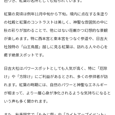
色づき、紅葉の名所としても知られています。
紅葉の見頃は例年11月中旬から下旬。境内に点在する朱塗り
の社殿と紅葉のコントラストは美しく、神聖な雰囲気の中に
秋の彩りが加わることで、他にはない荘厳かつ幻想的な景観
が楽しめます。特に西本宮と東本宮をつなぐ参道や、日吉大
社独特の「山王鳥居」越しに見る紅葉は、訪れる人々の心を
癒す絶景スポットです。
日吉大社はパワースポットとしても人気が高く、特に「厄除
け」や「方除け」にご利益があるとされ、多くの参拝者が訪
れます。紅葉の時期には、自然のパワーと神聖なエネルギー
が相まって、より一層心身が浄化されるような気持ちになると
いう声も多く聞かれます。
また、秋季限定で「もみじ祭」や「ライトアップイベント」