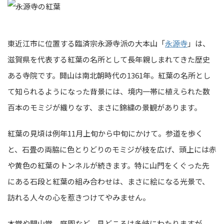
東近江市に位置する臨済宗永源寺派の大本山「
永源寺
」は、
滋賀県を代表する紅葉の名所として長年親しまれてきた歴史
ある寺院です。開山は南北朝時代の1361年。紅葉の名所とし
て知られるようになった背景には、境内一帯に植えられた数
百本のモミジが織りなす、まさに錦繍の景観があります。
紅葉の見頃は例年11月上旬から中旬にかけて。参道を歩く
と、石畳の両脇に色とりどりのモミジが枝を広げ、頭上には赤
や黄色の紅葉のトンネルが続きます。特に山門をくぐった先
にある石段と紅葉の組み合わせは、まさに絵になる光景で、
訪れる人々の心を惹きつけてやみません。
本堂や開山堂、庭園など、見どころは多岐にわたりますが、