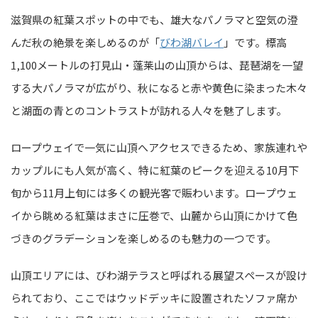
滋賀県の紅葉スポットの中でも、雄大なパノラマと空気の澄
んだ秋の絶景を楽しめるのが「
びわ湖バレイ
」です。標高
1,100メートルの打見山・蓬莱山の山頂からは、琵琶湖を一望
する大パノラマが広がり、秋になると赤や黄色に染まった木々
と湖面の青とのコントラストが訪れる人々を魅了します。
ロープウェイで一気に山頂へアクセスできるため、家族連れや
カップルにも人気が高く、特に紅葉のピークを迎える10月下
旬から11月上旬には多くの観光客で賑わいます。ロープウェ
イから眺める紅葉はまさに圧巻で、山麓から山頂にかけて色
づきのグラデーションを楽しめるのも魅力の一つです。
山頂エリアには、びわ湖テラスと呼ばれる展望スペースが設け
られており、ここではウッドデッキに設置されたソファ席か