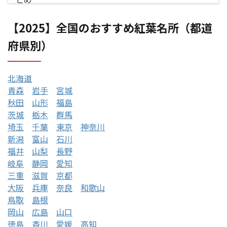
【2025】全国のおすすめ紅葉名所（都道
府県別）
北海道
青森
岩手
宮城
秋田
山形
福島
茨城
栃木
群馬
埼玉
千葉
東京
神奈川
新潟
富山
石川
福井
山梨
長野
岐阜
静岡
愛知
三重
滋賀
京都
大阪
兵庫
奈良
和歌山
鳥取
島根
岡山
広島
山口
徳島
香川
愛媛
高知