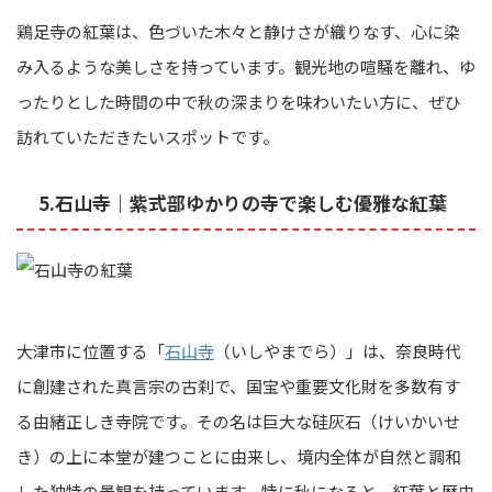
鶏足寺の紅葉は、色づいた木々と静けさが織りなす、心に染
み入るような美しさを持っています。観光地の喧騒を離れ、ゆ
ったりとした時間の中で秋の深まりを味わいたい方に、ぜひ
訪れていただきたいスポットです。
5.石山寺｜紫式部ゆかりの寺で楽しむ優雅な紅葉
大津市に位置する「
石山寺
（いしやまでら）」は、奈良時代
に創建された真言宗の古刹で、国宝や重要文化財を多数有す
る由緒正しき寺院です。その名は巨大な硅灰石（けいかいせ
き）の上に本堂が建つことに由来し、境内全体が自然と調和
した独特の景観を持っています。特に秋になると、紅葉と歴史