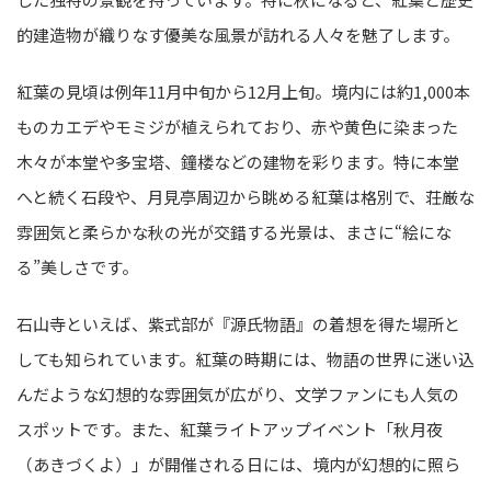
的建造物が織りなす優美な風景が訪れる人々を魅了します。
紅葉の見頃は例年11月中旬から12月上旬。境内には約1,000本
ものカエデやモミジが植えられており、赤や黄色に染まった
木々が本堂や多宝塔、鐘楼などの建物を彩ります。特に本堂
へと続く石段や、月見亭周辺から眺める紅葉は格別で、荘厳な
雰囲気と柔らかな秋の光が交錯する光景は、まさに“絵にな
る”美しさです。
石山寺といえば、紫式部が『源氏物語』の着想を得た場所と
しても知られています。紅葉の時期には、物語の世界に迷い込
んだような幻想的な雰囲気が広がり、文学ファンにも人気の
スポットです。また、紅葉ライトアップイベント「秋月夜
（あきづくよ）」が開催される日には、境内が幻想的に照ら