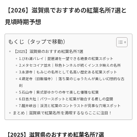
【2026】滋賀県でおすすめの紅葉名所7選と
見頃時期予想
もくじ（タップで移動）
【2025】滋賀県のおすすめ紅葉名所7選
1.びわ湖バレイ｜琵琶湖を一望できる絶景の紅葉スポット
2.メタセコイア並木｜秋色トンネルが続くインスタ映えの名所
3.永源寺｜もみじの名所として名高い歴史ある紅葉スポット
4.鶏足寺（旧飯福寺）｜落ち葉のじゅうたんが美しい幻想的な古
刹
5.石山寺｜紫式部ゆかりの寺で楽しむ優雅な紅葉
6.日吉大社｜パワースポットと紅葉が融合する癒しの空間
7.醒井峡谷｜渓流と紅葉のコントラストが見事な穴場スポット
まとめ｜滋賀県で紅葉名所を満喫するならここに注目！
【2025】滋賀県のおすすめ紅葉名所7選