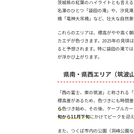
茨城県の紅葉のハイライトとも言える
名瀑のひとつ「袋田の滝」や、汐見滝
橋「竜神大吊橋」など、壮大な自然景
これらのエリアは、標高がやや高く朝
カエデが色づきます。2025年の見頃
ると予想されます。特に袋田の滝では
が浮かび上がります。
県南・県西エリア（筑波
「西の富士、東の筑波」と称される「
標高差があるため、色づきにも時間差
ら
色づき始め、その後、ケーブルカー
旬から11月下旬
にかけてピークを迎
また、つくば市内の公園（洞峰公園な