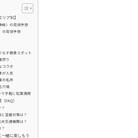
エリア別】
神峡）の見頃予想
）の見頃予想
織りなす絶景スポット
葉狩り
なコラボ
景が人気
葉の名所
る穴場
カーで手軽に紅葉満喫
（FAQ）
か？
頃と混雑対策は？
？公共交通機関は？
は？
と一緒に楽しもう