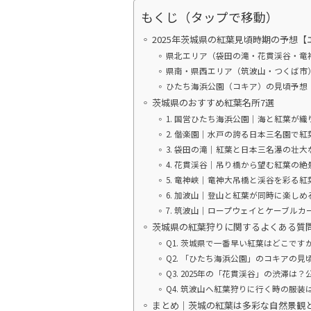
もくじ（タップで移動）
2025年茨城県の紅葉見頃時期の予想【
県北エリア（袋田の滝・花貫渓谷・竜
県南・県西エリア（筑波山・つくば市
ひたち海浜公園（コキア）の見頃予想
茨城県のおすすめ紅葉名所7選
1. 国営ひたち海浜公園｜海と紅葉が
2. 偕楽園｜水戸の誇る日本三名園で紅
3. 袋田の滝｜紅葉と日本三名瀑の壮大
4. 花貫渓谷｜吊り橋から望む紅葉の絶
5. 竜神峡｜竜神大吊橋と渓谷を彩る紅
6. 加波山｜登山と紅葉が同時に楽しめ
7. 筑波山｜ロープウェイとケーブル
茨城県の紅葉狩りに関するよくある質問
Q1. 茨城県で一番早い紅葉はどこです
Q2. 「ひたち海浜公園」のコキアの見
Q3. 2025年の「花貫渓谷」の渋滞は
Q4. 筑波山へ紅葉狩りに行く時の服装
まとめ｜茨城の紅葉は多彩な自然景観