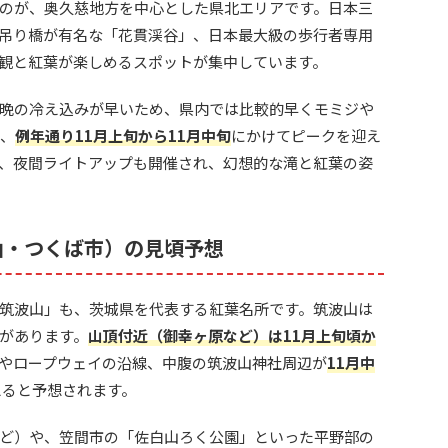
のが、奥久慈地方を中心とした県北エリアです。日本三
吊り橋が有名な「花貫渓谷」、日本最大級の歩行者専用
観と紅葉が楽しめるスポットが集中しています。
晩の冷え込みが早いため、県内では比較的早くモミジや
は、
例年通り11月上旬から11月中旬
にかけてピークを迎え
、夜間ライトアップも開催され、幻想的な滝と紅葉の姿
山・つくば市）の見頃予想
筑波山」も、茨城県を代表する紅葉名所です。筑波山は
があります。
山頂付近（御幸ヶ原など）は11月上旬頃か
やロープウェイの沿線、中腹の筑波山神社周辺が
11月中
えると予想されます。
ど）や、笠間市の「佐白山ろく公園」といった平野部の