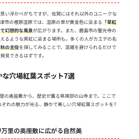
を思い浮かべがちですが、佐賀にはそれ以外のユニークな
唐津市の樫原湿原では、湿原の草が黄金色に染まる
「草紅
大で幻想的な風景
が広がります。また、鹿島市の聖光寺の
燃えるような真紅に染まる場所も。多くの人がカエデの名
う秋の主役
を探してみることで、混雑を避けられるだけで
を発見できるはずです。
かな穴場紅葉スポット7選
里の奥座敷から、歴史が薫る県南部の山寺まで。ここで
れぞれの魅力が光る、静かで美しい穴場紅葉スポットを7
伊万里の奥座敷に広がる自然美