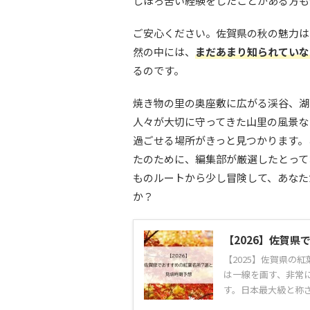
しほろ苦い経験をしたことがある方も
ご安心ください。佐賀県の秋の魅力は
然の中には、
まだあまり知られていな
るのです。
焼き物の里の奥座敷に広がる渓谷、湖
人々が大切に守ってきた山里の風景な
過ごせる場所がきっと見つかります。
たのために、編集部が厳選したとって
ものルートから少し冒険して、あなた
か？
【2026】佐賀
【2025】佐賀県の
は一線を画す、非常
す。日本最大級と称され