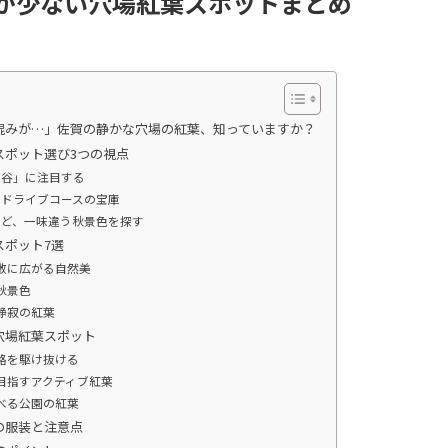
雑が少ない穴場紅葉スポットまとめ
混みが…」佐賀の静かな穴場の紅葉、知っていますか？
スポット選び3つの視点
渓谷」に注目する
景ドライブコースの宝庫
など、一味違う秋景色を探す
ポット7選
敷に広がる自然美
秋景色
静寂の紅葉
穴場紅葉スポット
路を駆け抜ける
目指すアクティブ紅葉
べる公園の紅葉
の服装と注意点