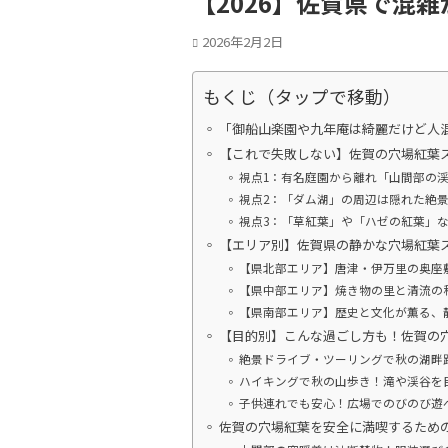
【2026】佐賀県で混
2026年2月2日
もくじ（タップで移動）
「御船山楽園や九年庵は綺麗だけど人
【これで失敗しない】佐賀の穴場紅葉
視点1：有名庭園から離れ「山間部の
視点2：「ダム湖」の周辺は隠れた絶
視点3：「草紅葉」や「ハゼの紅葉」
【エリア別】佐賀県の静かな穴場紅葉ス
【県北部エリア】唐津・伊万里の奥座
【県中部エリア】焼き物の里と清流の
【県南部エリア】歴史と文化が薫る、
【目的別】こんな過ごし方も！佐賀の
絶景ドライブ・ツーリングで秋の湖畔
ハイキングで秋の山歩き！滝や渓谷を
子供連れでも安心！広場でのびのび遊
佐賀の穴場紅葉を安全に満喫するため