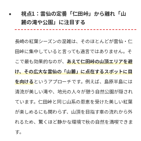
視点1：雲仙の定番「仁田峠」から離れ「山
麓の滝や公園」に注目する
長崎の紅葉シーズンの混雑は、そのほとんどが雲仙・仁
田峠に集中していると言っても過言ではありません。そ
こで最も効果的なのが、
あえて仁田峠の山頂エリアを避
け、その広大な雲仙の「山麓」に点在するスポットに目
を向ける
というアプローチです。例えば、島原半島には
清流が美しい滝や、地元の人々が憩う自然公園が隠され
ています。仁田峠と同じ山系の恩恵を受けた美しい紅葉
が楽しめるにも関わらず、山頂を目指す車の流れから外
れるため、驚くほど静かな環境で秋の自然を満喫できま
す。