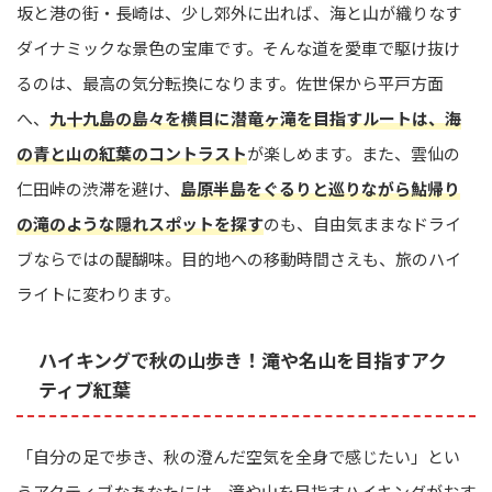
坂と港の街・長崎は、少し郊外に出れば、海と山が織りなす
ダイナミックな景色の宝庫です。そんな道を愛車で駆け抜け
るのは、最高の気分転換になります。佐世保から平戸方面
へ、
九十九島の島々を横目に潜竜ヶ滝を目指すルートは、海
の青と山の紅葉のコントラスト
が楽しめます。また、雲仙の
仁田峠の渋滞を避け、
島原半島をぐるりと巡りながら鮎帰り
の滝のような隠れスポットを探す
のも、自由気ままなドライ
ブならではの醍醐味。目的地への移動時間さえも、旅のハイ
ライトに変わります。
ハイキングで秋の山歩き！滝や名山を目指すアク
ティブ紅葉
「自分の足で歩き、秋の澄んだ空気を全身で感じたい」とい
うアクティブなあなたには、滝や山を目指すハイキングがおす