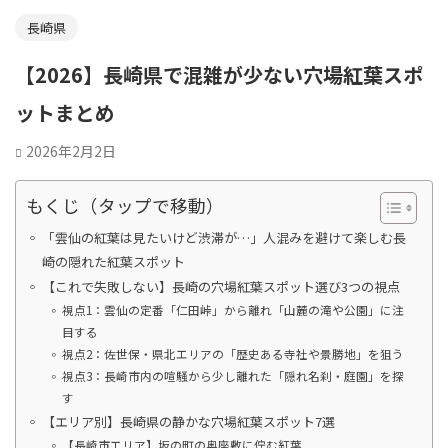
長崎県
【2026】長崎県で混雑が少ない穴場紅葉スポ
ットまとめ
2026年2月2日
もくじ（タップで移動）
「雲仙の紅葉は見たいけど渋滞が…」人混みを避けて楽しむ長
崎の隠れた紅葉スポット
【これで失敗しない】長崎の穴場紅葉スポット選び3つの視点
視点1：雲仙の定番「仁田峠」から離れ「山麓の滝や公園」に注
目する
視点2：佐世保・県北エリアの「歴史ある寺社や景勝地」を狙う
視点3：長崎市内の喧騒から少し離れた「隠れ名刹・庭園」を探
す
【エリア別】長崎県の静かな穴場紅葉スポット7選
【長崎市エリア】坂の町の奥座敷に佇む紅葉