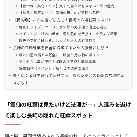
【佐世保・県北エリア】九十九島だけじゃない！秋の魅力
【諫早・島原エリア】雲仙の麓に広がる隠れ名所
【目的別】こんな過ごし方も！長崎の穴場紅葉スポット
絶景ドライブ・ツーリングで秋の海岸線と山道を巡る
ハイキングで秋の山歩き！滝や名山を目指すアクティブ紅葉
歴史や文化に触れる、しっとり大人の紅葉狩り
長崎の穴場紅葉を安全に満喫するための服装と注意点
坂と山道の備えは万全に！服装と持ち物のポイント
アクセスは車が便利！運転の注意点と事前準備
野生動物（イノシシ・猿）との遭遇に注意
まとめ：喧騒を離れて発見する、あなただけの長崎の穴場紅葉
スポット
「雲仙の紅葉は見たいけど渋滞が…」人混みを避け
て楽しむ長崎の隠れた紅葉スポット
坂の街、異国情緒あふれる長崎の秋。そのハイライトとして