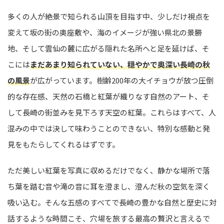
多くの人が絶景で知られる山頂を目指す中、少しだけ視点を
変えて坂の街の奥座敷や、海のイメージが強い県北の景勝
地、そして雲仙の麓に広がる隠れた名所へと足を延けば、そ
こには
まだあまり知られていない、穏やかで奥深い長崎の秋
の風景
が広がっています。樹齢200年の大イチョウが放つ圧倒
的な存在感、天然の石橋と紅葉が織りなす自然のアート、そ
して長崎の街並みを見下ろす天空の紅葉。これらはすべて、人
混みの中では決して味わうことのできない、特別な感動と発
見をもたらしてくれるはずです。
ただ美しい紅葉を写真に収めるだけでなく、静かな場所で落
ち葉を踏む音や滝の音に耳を澄まし、澄んだ秋の空気を深く
吸い込む。そんな五感のすべてで長崎の豊かな自然と歴史に対
話するような時間こそ、穴場を旅する最高の贅沢と言えるで