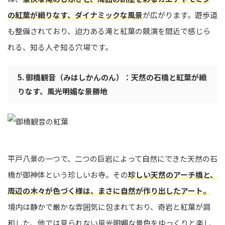
の紅葉が織りなす、ダイナミックな風景
が広がります。遊歩道
も整備されており、迫力ある滝と紅葉の競演を間近で感じら
れる、知る人ぞ知る穴場です。
5. 御橋観音（みはしかんのん）：天然の石橋と紅葉が織
りなす、風光明媚な景勝地
平戸八景の一つで、二つの巨岩によって自然にできた天然の石
橋が御神体という珍しいお寺。その
珍しい天然のアーチ橋と、
周辺の木々が色づく様は、まさに自然が作り出したアート。
境内は静かで厳かな雰囲気に包まれており、奇岩と紅葉が調
和した、他では見られない風光明媚な景色をゆっくりと楽し