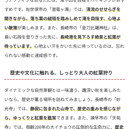
すめです。佐世保市の「潜竜ヶ滝」では、
清流のせせらぎを
聞きながら、落ち葉の絨毯を踏みしめて滝を目指す、心地よ
い散策
が楽しめます。また、長崎市の「金刀比羅神社」は、
長い石段を登りきった先に、
長崎港を見下ろす絶景と紅葉が
待っています。
心地よい汗をかいた先に待っているのは、忘れ
られない感動と達成感です。
歴史や文化に触れる、しっとり大人の紅葉狩り
ダイナミックな自然景観とは一味違う、趣深い秋を楽しみた
いなら、歴史が薫る場所を訪ねてみましょう。長崎市の「妙
光寺」では、
静寂に包まれた山寺で、歴史の重みを感じなが
ら、ゆっくりと紅葉を鑑賞
できます。また、諫早市の「天祐
寺」では、樹齢200年の大イチョウの圧倒的な生命力に、
歴史