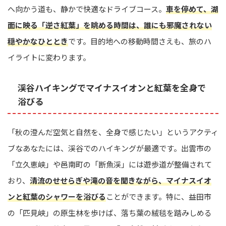
へ向かう道も、静かで快適なドライブコース。
車を停めて、湖
面に映る「逆さ紅葉」を眺める時間は、誰にも邪魔されない
穏やかなひととき
です。目的地への移動時間さえも、旅のハ
イライトに変わります。
渓谷ハイキングでマイナスイオンと紅葉を全身で
浴びる
「秋の澄んだ空気と自然を、全身で感じたい」というアクティ
ブなあなたには、渓谷でのハイキングが最適です。出雲市の
「立久恵峡」や邑南町の「断魚渓」には遊歩道が整備されて
おり、
清流のせせらぎや滝の音を聞きながら、マイナスイオ
ンと紅葉のシャワーを浴びる
ことができます。特に、益田市
の「匹見峡」の原生林を歩けば、落ち葉の絨毯を踏みしめる