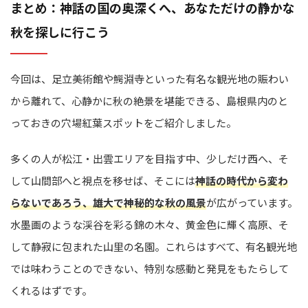
まとめ：神話の国の奥深くへ、あなただけの静かな
秋を探しに行こう
今回は、足立美術館や鰐淵寺といった有名な観光地の賑わい
から離れて、心静かに秋の絶景を堪能できる、島根県内のと
っておきの穴場紅葉スポットをご紹介しました。
多くの人が松江・出雲エリアを目指す中、少しだけ西へ、そ
して山間部へと視点を移せば、そこには
神話の時代から変わ
らないであろう、雄大で神秘的な秋の風景
が広がっています。
水墨画のような渓谷を彩る錦の木々、黄金色に輝く高原、そ
して静寂に包まれた山里の名園。これらはすべて、有名観光地
では味わうことのできない、特別な感動と発見をもたらして
くれるはずです。