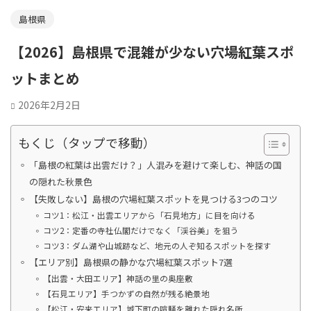
島根県
【2026】島根県で混雑が少ない穴場紅葉スポ
ットまとめ
2026年2月2日
もくじ（タップで移動）
「島根の紅葉は出雲だけ？」人混みを避けて楽しむ、神話の国
の隠れた秋景色
【失敗しない】島根の穴場紅葉スポットを見つける3つのコツ
コツ1：松江・出雲エリアから「石見地方」に目を向ける
コツ2：定番の寺社仏閣だけでなく「渓谷美」を狙う
コツ3：ダム湖や山城跡など、地元の人ぞ知るスポットを探す
【エリア別】島根県の静かな穴場紅葉スポット7選
【出雲・大田エリア】神話の里の奥座敷
【石見エリア】手つかずの自然が残る絶景地
【松江・安来エリア】城下町の喧騒を離れた隠れ名所