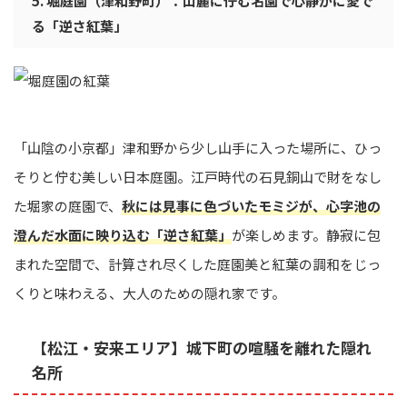
5. 堀庭園（津和野町）：山麓に佇む名園で心静かに愛で
る「逆さ紅葉」
「山陰の小京都」津和野から少し山手に入った場所に、ひっ
そりと佇む美しい日本庭園。江戸時代の石見銅山で財をなし
た堀家の庭園で、
秋には見事に色づいたモミジが、心字池の
澄んだ水面に映り込む「逆さ紅葉」
が楽しめます。静寂に包
まれた空間で、計算され尽くした庭園美と紅葉の調和をじっ
くりと味わえる、大人のための隠れ家です。
【松江・安来エリア】城下町の喧騒を離れた隠れ
名所