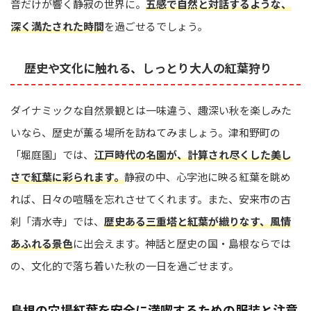
音だけが響く静寂の世界に。
五感で自然と対話するような、
深く満たされた時間
を過ごせるでしょう。
歴史や文化に触れる、しっとり大人の紅葉狩り
ダイナミックな自然景観とは一味違う、趣深い秋を楽しみた
いなら、歴史が薫る場所を訪ねてみましょう。津和野町の
「堀庭園」では、
江戸時代の名園が、計算され尽くした美し
さで紅葉に彩られます。
静寂の中、心字池に映る紅葉を眺め
れば、日々の喧騒を忘れさせてくれます。また、安来市の古
刹「清水寺」では、
歴史ある三重塔と紅葉が織りなす、風情
あふれる景色
に出会えます。神話と歴史の国・島根ならでは
の、文化的で落ち着いた秋の一日を過ごせます。
島根の穴場紅葉を安全に満喫するための服装と注意