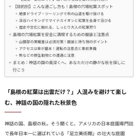
【目的別】こんな過ごし方も！島根の穴場紅葉スポット
絶景ドライブ・ツーリングで秋の山道を駆け抜ける
渓谷ハイキングでマイナスイオンと紅葉を全身で浴びる
歴史や文化に触れる、しっとり大人の紅葉狩り
島根の穴場紅葉を安全に満喫するための服装と注意点
山間部の寒暖差は必須対策！服装と持ち物のポイント
アクセスは車が基本！運転の注意点と事前準備
熊などの野生動物との遭遇に注意
まとめ：神話の国の奥深くへ、あなただけの静かな秋を探しに
行こう
「島根の紅葉は出雲だけ？」人混みを避けて楽し
む、神話の国の隠れた秋景色
神話の国、島根の秋。そう聞くと、アメリカの日本庭園専門誌
で長年日本一に選ばれている「足立美術館」の壮大な庭園