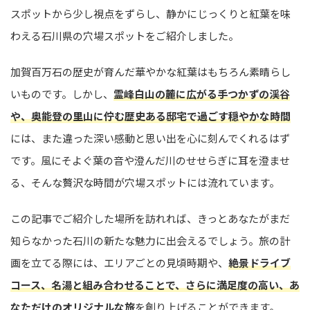
スポットから少し視点をずらし、静かにじっくりと紅葉を味
わえる石川県の穴場スポットをご紹介しました。
加賀百万石の歴史が育んだ華やかな紅葉はもちろん素晴らし
いものです。しかし、
霊峰白山の麓に広がる手つかずの渓谷
や、奥能登の里山に佇む歴史ある邸宅で過ごす穏やかな時間
には、また違った深い感動と思い出を心に刻んでくれるはず
です。風にそよぐ葉の音や澄んだ川のせせらぎに耳を澄ませ
る、そんな贅沢な時間が穴場スポットには流れています。
この記事でご紹介した場所を訪れれば、きっとあなたがまだ
知らなかった石川の新たな魅力に出会えるでしょう。旅の計
画を立てる際には、エリアごとの見頃時期や、
絶景ドライブ
コース、名湯と組み合わせることで、さらに満足度の高い、あ
なただけのオリジナルな旅
を創り上げることができます。