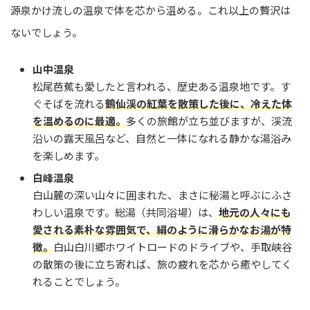
源泉かけ流しの温泉で体を芯から温める。これ以上の贅沢は
ないでしょう。
山中温泉
松尾芭蕉も愛したと言われる、歴史ある温泉地です。す
ぐそばを流れる
鶴仙渓の紅葉を散策した後に、冷えた体
を温めるのに最適。
多くの旅館が立ち並びますが、渓流
沿いの露天風呂など、自然と一体になれる静かな湯浴み
を楽しめます。
白峰温泉
白山麓の深い山々に囲まれた、まさに秘湯と呼ぶにふさ
わしい温泉です。総湯（共同浴場）は、
地元の人々にも
愛される素朴な雰囲気で、絹のように滑らかなお湯が特
徴。
白山白川郷ホワイトロードのドライブや、手取峡谷
の散策の後に立ち寄れば、旅の疲れを芯から癒やしてく
れることでしょう。