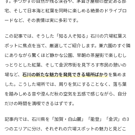
す。手つかずの自然が残る渓谷や、茅葺き屋根の歴史ある邸
宅、そして日本海と紅葉を同時に楽しめる絶景のドライブロ
ードなど、その表情は実に多彩です。
この記事では、そうした「知る人ぞ知る」石川の穴場紅葉ス
ポットに焦点を当て、厳選してご紹介します。兼六園のすぐ隣
にありながら驚くほど静かな公園、早朝の茶屋街で楽しむし
っとりとした紅葉、そして金沢市街を見下ろす市民の憩いの
場など、
石川の新たな魅力を発見できる場所ばかり
を集めま
した。こうした場所では、周りを気にすることなく、落ち葉
を踏みしめる音や澄んだ秋の空気を五感で感じながら、自分
だけの時間を満喫できるはずです。
記事内では、石川県を「加賀・白山麓」「能登」「金沢」の3
つのエリアに分け、それぞれの穴場スポットの魅力と見どこ