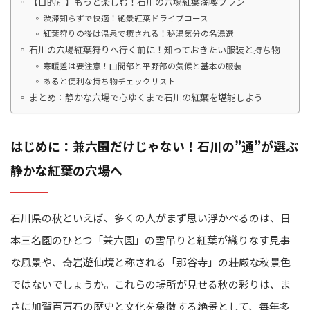
【目的別】もっと楽しむ！石川の穴場紅葉満喫プラン
渋滞知らずで快適！絶景紅葉ドライブコース
紅葉狩りの後は温泉で癒される！秘湯気分の名湯選
石川の穴場紅葉狩りへ行く前に！知っておきたい服装と持ち物
寒暖差は要注意！山間部と平野部の気候と基本の服装
あると便利な持ち物チェックリスト
まとめ：静かな穴場で心ゆくまで石川の紅葉を堪能しよう
はじめに：兼六園だけじゃない！石川の”通”が選ぶ
静かな紅葉の穴場へ
石川県の秋といえば、多くの人がまず思い浮かべるのは、日
本三名園のひとつ「兼六園」の雪吊りと紅葉が織りなす見事
な風景や、奇岩遊仙境と称される「那谷寺」の荘厳な秋景色
ではないでしょうか。これらの場所が見せる秋の彩りは、ま
さに加賀百万石の歴史と文化を象徴する絶景として、毎年多