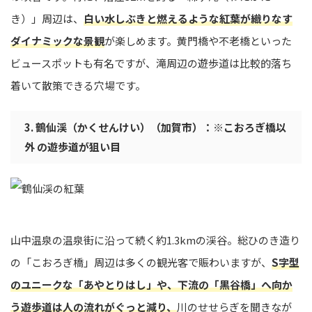
き）」周辺は、
白い水しぶきと燃えるような紅葉が織りなす
ダイナミックな景観
が楽しめます。黄門橋や不老橋といった
ビュースポットも有名ですが、滝周辺の遊歩道は比較的落ち
着いて散策できる穴場です。
3. 鶴仙渓（かくせんけい）（加賀市）：※こおろぎ橋以
外 の遊歩道が狙い目
山中温泉の温泉街に沿って続く約1.3kmの渓谷。総ひのき造り
の「こおろぎ橋」周辺は多くの観光客で賑わいますが、
S字型
のユニークな「あやとりはし」や、下流の「黒谷橋」へ向か
う遊歩道は人の流れがぐっと減り、
川のせせらぎを聞きなが