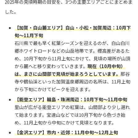
2025年の見頃時期の目安を、3つの主要エリアごとにまとめま
した。
【加賀・白山麓エリア】白山・小松・加賀周辺：10月下
旬～11月下旬
石川県で最も早く紅葉シーズンを迎えるのが、白山白川
郷ホワイトロードなどの山岳地帯です。標高差があるた
め、10月下旬から11月上旬にかけて、見頃の場所が山頂
から麓へと移り変わっていきます。
現在（10月中旬）
は、まさに山間部で見頃が始まろうとしています。
那谷
寺や鶴仙渓といった加賀温泉郷周辺の名所は、11月上旬
から下旬にかけてピークを迎えます。
【能登エリア】輪島・珠洲周辺：10月下旬～11月中旬
里山が広がる能登エリアの紅葉は、山間部より少し遅れ
て始まります。宝達山などでは10月下旬から色づき始
め、11月上旬から中旬にかけて見頃となります。
【金沢エリア】市内・近郊：11月中旬～12月上旬