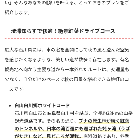
い」そんなあなたの願いを叶える、とっておきのプランをご
紹介します。
渋滞知らずで快適！絶景紅葉ドライブコース
広大な石川県には、車の窓を全開にして秋の風と澄んだ空気
を感じたくなるような、美しい道が数多く存在します。有名
観光地へ向かう主要な道から一本外れたルートは、交通量も
少なく、自分だけのペースで秋の風景を堪能できる絶好のコ
ースです。
白山白川郷ホワイトロード
石川県白山市と岐阜県白川村を結ぶ、全長約33kmの山岳
観光道路です。その名の通り、
ブナの原生林が続く紅葉
のトンネルや、日本の滝百選にも選ばれた姥ヶ滝（うば
がたき）など、見どころが満載。
有料道路であり、冬季