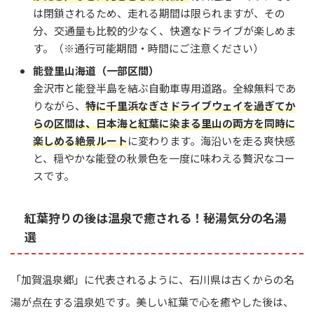
は閉鎖されるため、走れる期間は限られますが、その
分、交通量も比較的少なく、快適なドライブが楽しめま
す。（※通行可能期間・時間にご注意ください）
能登里山海道（一部区間）
金沢市と能登半島を結ぶ自動車専用道路。全線無料であ
りながら、
特に千里浜なぎさドライブウェイを過ぎてか
らの区間は、日本海と紅葉に染まる里山の両方を同時に
楽しめる絶景ルート
に変わります。海沿いを走る爽快感
と、穏やかな能登の秋景色を一度に味わえる贅沢なコー
スです。
紅葉狩りの後は温泉で癒される！秘湯気分の名湯
選
「加賀温泉郷」に代表されるように、石川県は古くからの名
湯が点在する温泉処です。美しい紅葉で心を癒やした後は、