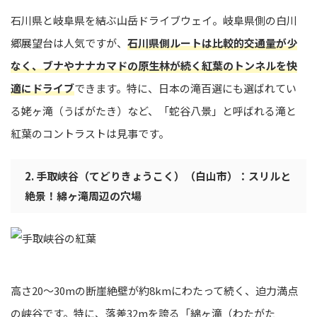
石川県と岐阜県を結ぶ山岳ドライブウェイ。岐阜県側の白川
郷展望台は人気ですが、
石川県側ルートは比較的交通量が少
なく、ブナやナナカマドの原生林が続く紅葉のトンネルを快
適にドライブ
できます。特に、日本の滝百選にも選ばれてい
る姥ヶ滝（うばがたき）など、「蛇谷八景」と呼ばれる滝と
紅葉のコントラストは見事です。
2. 手取峡谷（てどりきょうこく）（白山市）：スリルと
絶景！綿ヶ滝周辺の穴場
高さ20〜30mの断崖絶壁が約8kmにわたって続く、迫力満点
の峡谷です。特に、落差32mを誇る「綿ヶ滝（わたがた